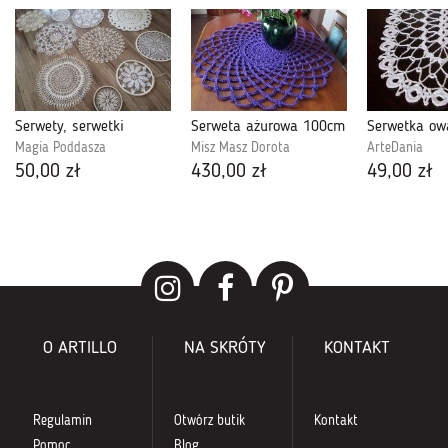
Serwety, serwetki
Serweta ażurowa 100cm
Magia Poddasza
Misz Masz Dorota
ArteDania
50,00 zł
430,00 zł
49,00 zł
O ARTILLO
NA SKRÓTY
KONTAKT
Regulamin
Otwórz butik
Kontakt
Pomoc
Blog