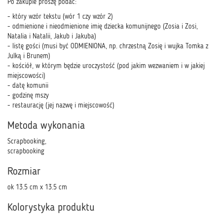
Po zakupie proszę podać:
- który wzór tekstu (wór 1 czy wzór 2)
- odmienione i nieodmienione imię dziecka komunijnego (Zosia i Zosi,
Natalia i Natalii, Jakub i Jakuba)
- listę gości (musi być ODMIENIONA, np. chrzestną Zosię i wujka Tomka z
Julką i Brunem)
- kościół, w którym będzie uroczystość (pod jakim wezwaniem i w jakiej
miejscowości)
- datę komunii
- godzinę mszy
- restaurację (jej nazwę i miejscowość)
Metoda wykonania
Scrapbooking,
scrapbooking
Rozmiar
ok 13.5 cm x 13.5 cm
Kolorystyka produktu