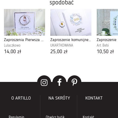
spodobać
Zaproszenia Pierwsza Komunia "LilyFlowerGirl"
Zaproszenie komunijne skromne ręcznie robione
Lulaczkowo
UKARTKOWANA
Art Bebi
14,00 zł
25,00 zł
10,50 zł
O ARTILLO
NA SKRÓTY
KONTAKT
Regulamin
Otwórz butik
Kontakt