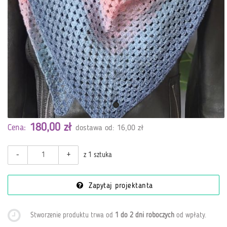
180,00 zł
Cena:
dostawa od: 16,00 zł
-
+
z 1 sztuka
Zapytaj projektanta
Stworzenie produktu trwa od
1 do 2 dni roboczych
od wpłaty
.