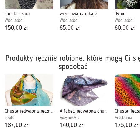
chusta szara
wrzosowa czapka 2
dynie
Wooliscool
Wooliscool
Wooliscool
150,00 zł
85,00 zł
80,00 zł
Produkty ręcznie robione, które mogą Ci si
spodobać
Chusta jedwabna ręcznie malowana
Alfabet, jedwabna chusta w odcieniach fioletu
Chusta Tęcz
InSilk
RozynekArt
ArteDania
187,00 zł
140,00 zł
175,00 zł