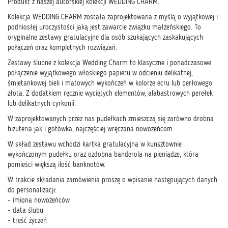
Produkt z naszej autorskiej kolekcji WEDDING CHARM.
Kolekcja WEDDING CHARM została zaprojektowana z myślą o wyjątkowej i
podniosłej uroczystości jaką jest zawarcie związku małżeńskiego. To
oryginalne zestawy gratulacyjne dla osób szukających zaskakujących
połączeń oraz kompletnych rozwiązań.
Zestawy ślubne z kolekcja Wedding Charm to klasyczne i ponadczasowe
połączenie wyjątkowego włoskiego papieru w odcieniu delikatnej,
śmietankowej bieli i matowych wykończeń w kolorze ecru lub perłowego
złota. Z dodatkiem ręcznie wyciętych elementów, alabastrowych perełek
lub delikatnych cyrkonii.
W zaprojektowanych przez nas pudełkach zmieszczą się zarówno drobna
biżuteria jak i gotówka, najczęściej wręczana nowożeńcom.
W skład zestawu wchodzi kartka gratulacyjna w kunsztownie
wykończonym pudełku oraz ozdobna banderola na pieniądze, która
pomieści większą ilość banknotów.
W trakcie składania zamówienia proszę o wpisanie następujących danych
do personalizacji:
- imiona nowożeńców
- data ślubu
- treść życzeń