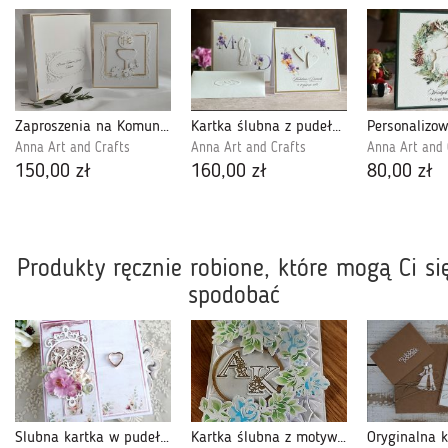
Zaproszenia na Komunię dla chrzestnych, LG 6
Kartka ślubna z pudełkiem i kopertą, WA 63E
Anna Art and Crafts
Anna Art and Crafts
Anna Art and 
150,00 zł
160,00 zł
80,00 zł
Produkty ręcznie robione, które mogą Ci si
spodobać
Ślubna kartka w pudełku 956
Kartka ślubna z motywem kwiatowym