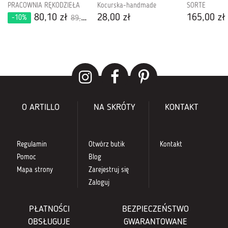
PRACOWNIA RĘKODZIEŁA
Kocurska-handmade
SORTE
80,10 zł
28,00 zł
165,00 zł
-10%
89,00 zł
O ARTILLO
NA SKRÓTY
KONTAKT
Regulamin
Otwórz butik
Kontakt
Pomoc
Blog
Mapa strony
Zarejestruj się
Zaloguj
PŁATNOŚCI
BEZPIECZEŃSTWO
OBSŁUGUJE
GWARANTOWANE