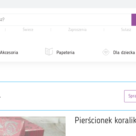
Świece
Zaproszenia
Sutasz
Akcesoria
Papeteria
Dla dziecka
.
Spr
Pierścionek koral