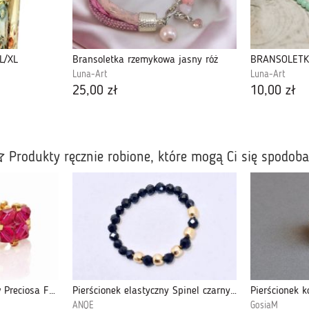
L/XL
Bransoletka rzemykowa jasny róż
Luna-Art
Luna-Art
25,00 zł
10,00 zł
Produkty ręcznie robione, które mogą Ci się spodob
Pierścionek z Kryształów Preciosa Fuchsia AB
Pierścionek elastyczny Spinel czarny model 3
ANQE
GosiaM