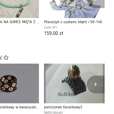
BRANSOLETKA NA GUMCE MIĘTA Z ZAWIESZKĄ. Wyprzedaż
Płaszczyk z uszkami błękit r.56-146
Sp
Luna-Art
Lu
159,00 zł
75
ać
Pierścionek koralikowy w kwiatuszki 3
pierścionek Koralikowy3
Pi
NellArtdesign
Kr