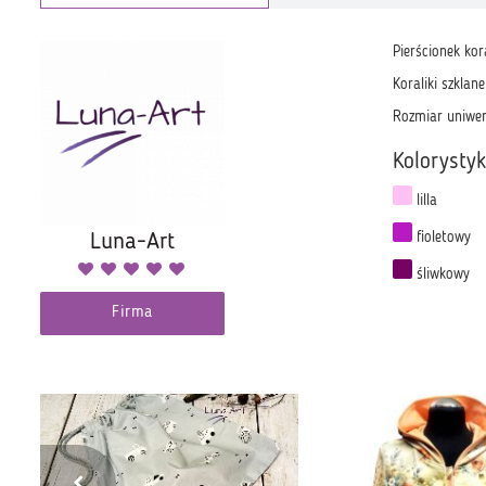
Pierścionek kor
Koraliki szklan
Rozmiar uniwers
Kolorysty
lilla
Luna-Art
fioletowy
śliwkowy
Firma