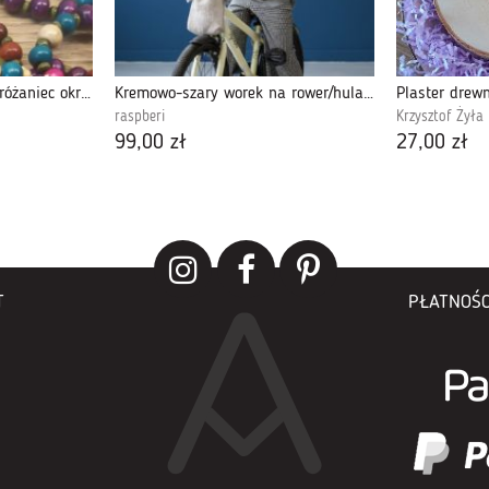
Różnokolorowe różańce, różaniec okrągły
Kremowo-szary worek na rower/hulajnogę baranek
raspberi
Krzysztof Żyła
99,00 zł
27,00 zł
T
PŁATNOŚC