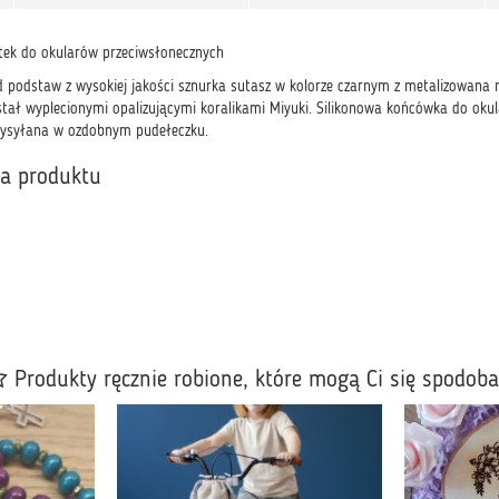
tek do okularów przeciwsłonecznych
d podstaw z wysokiej jakości sznurka sutasz w kolorze czarnym z metalizowana n
tał wyplecionymi opalizującymi koralikami Miyuki. Silikonowa końcówka do oku
 wysyłana w ozdobnym pudełeczku.
ka produktu
Produkty ręcznie robione, które mogą Ci się spodob