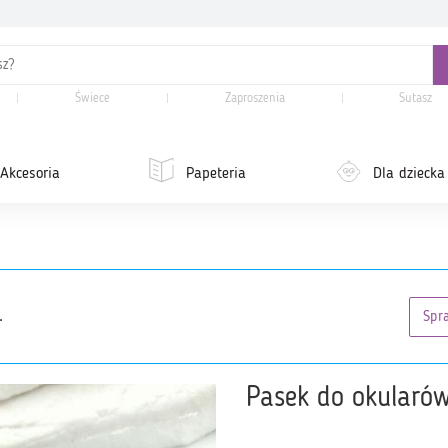
Świece
Zaproszenia
Sutasz
Akcesoria
Papeteria
Dla dziecka
.
Spr
Pasek do okularów