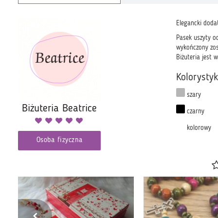
Elegancki doda
Pasek uszyty o
wykończony zos
Biżuteria jest
Kolorysty
szary
Biżuteria Beatrice
czarny
kolorowy
Osoba fizyczna