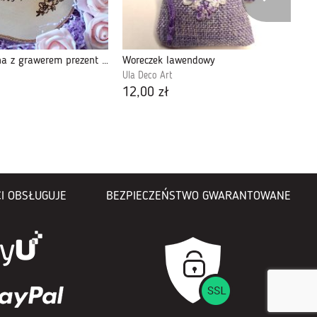
Plaster drewna z grawerem prezent na urodziny
Woreczek lawendowy
Wy
Ula Deco Art
UAn
12,00 zł
5,
I OBSŁUGUJE
BEZPIECZEŃSTWO GWARANTOWANE