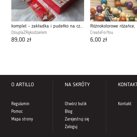
komplet - zakładka i pudełko na czekoladę
DziuplaZRękodziełem
CreateForYou
89,00 zł
6,00 zł
O ARTILLO
NA SKRÓTY
KONTAK
Regulamin
Otwórz butik
Kontakt
Pomoc
Blog
Mapa strony
Zarejestruj się
Zaloguj