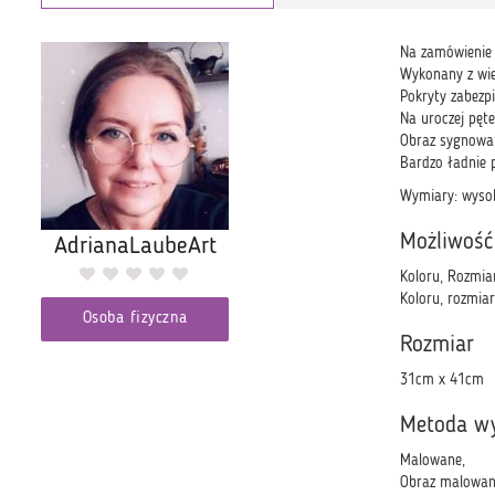
Na zamówienie 
Wykonany z wie
Pokryty zabezp
Na uroczej pęte
Obraz sygnowa
Bardzo ładnie p
Wymiary: wyso
Możliwość
AdrianaLaubeArt
Koloru, Rozmia
Koloru, rozmia
Osoba fizyczna
Rozmiar
31cm x 41cm
Metoda w
Malowane,
Obraz malowany