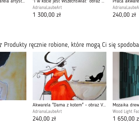
"POMARZ ZE MNĄ" akwarela artystki A. Laube
"I w kocie jest Wszechświat" obraz akrylowy
AdrianaLaubeArt
AdrianaLaubeA
1 300,00 zł
240,00 zł
Produkty ręcznie robione, które mogą Ci się spodob
Akwarela "Dama z kotem" - obraz Vintage
Mozaika drew
AdrianaLaubeArt
Wood Light Fa
240,00 zł
1 650,00 z