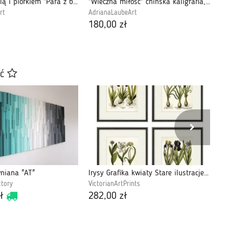
Praca akwarelą i piórkiem "Para z balonem"
"Wieczna miłość" chińska kaligrafia, akwarela
rt
AdrianaLaubeArt
Ad
180,00 zł
24
ać
niana "AT"
Irysy Grafika kwiaty Stare ilustracje Zestaw A3
Ta
ctory
VictorianArtPrints
Me
ł
282,00 zł
15