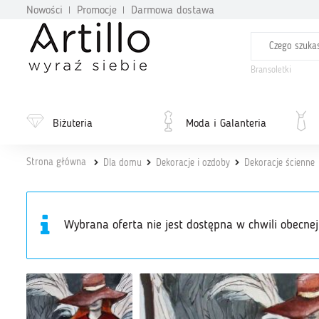
Nowości
Promocje
Darmowa dostawa
Bransoletki
Biżuteria
Moda i Galanteria
Strona główna
Dla domu
Dekoracje i ozdoby
Dekoracje ścienne
Wybrana oferta nie jest dostępna w chwili obecnej