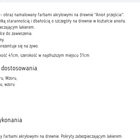
- obraz namalowany farbami akrylowymi na drewnie ''Anioł przejścia''.
lką starannością i dbałością o szczegóły na drewnie w kształcie anioła.
ieczającym lakierem.
lce do zawieszenia.
ny.
rezentuje się na żywo.
kość 41cm, szerokość w najdłuższym miejscu 31cm
 dostosowania
ru, Wzoru,
ru, wzoru
ykonania
 farbami akrylowymi na drewnie. Pokryty zabezpieczającym lakierem.