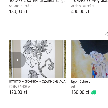
"Co jest w kocie?" - akwarela artystki Adriany Laube
"BALANS Z KOTEM" akwarela, kaligrafia chińska
AdrianaLaubeArt
AdrianaLaubeArt
180,00 zł
400,00 zł
IRYIRYS - GRAFIKA - CZARNO-BIAŁA
Egon Schiele I
ZOSIA SAMOSIA
Art
120,00 zł
160,00 zł