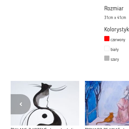
Rozmiar
31cm x 41cm
Kolorysty
czerwony
biały
szary