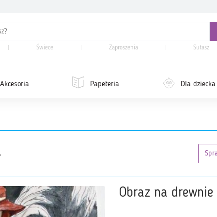
Świece
Zaproszenia
Sutasz
Akcesoria
Papeteria
Dla dziecka
.
Spr
Obraz na drewnie '