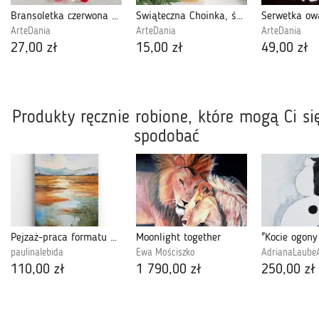
Bransoletka czerwona z kryształkami
Świąteczna Choinka, świeca z wosku pszczelego
ArteDania
ArteDania
ArteDania
27,00 zł
15,00 zł
49,00 zł
Produkty ręcznie robione, które mogą Ci si
spodobać
Pejzaż-praca formatu A5
Moonlight together
paulinalebida
Ewa Mościszko
AdrianaLaube
110,00 zł
1 790,00 zł
250,00 zł