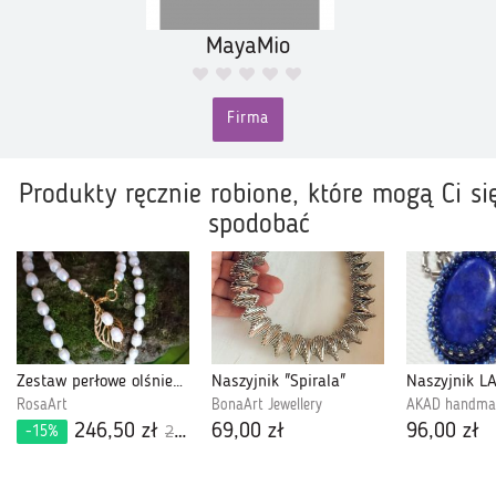
MayaMio
Firma
Produkty ręcznie robione, które mogą Ci si
spodobać
Zestaw perłowe olśnienie
Naszyjnik "Spirala"
RosaArt
BonaArt Jewellery
AKAD handma
246,50 zł
69,00 zł
96,00 zł
-15%
290,00 zł