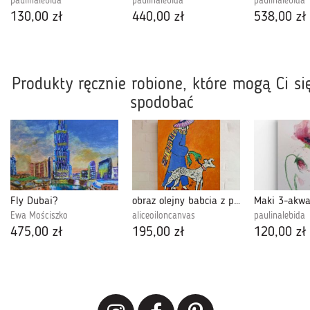
paulinalebida
paulinalebida
paulinalebida
130,00 zł
440,00 zł
538,00 zł
Produkty ręcznie robione, które mogą Ci si
spodobać
Fly Dubai?
obraz olejny babcia z pieskiem jest fun
Ewa Mościszko
aliceoiloncanvas
paulinalebida
475,00 zł
195,00 zł
120,00 zł