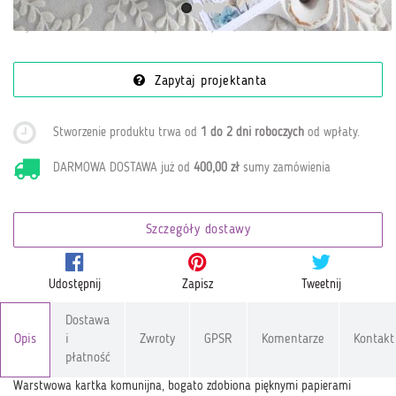
Najniższa cena z ost. 30 dni (09.07.2026):
88,00 zł
Zapytaj projektanta
Stworzenie produktu trwa od
1 do 2 dni roboczych
od wpłaty
.
DARMOWA DOSTAWA już od
400,00 zł
sumy zamówienia
Szczegóły dostawy
Udostępnij
Zapisz
Tweetnij
Dostawa
Opis
i
Zwroty
GPSR
Komentarze
Kontakt
płatność
Warstwowa kartka komunijna, bogato zdobiona pięknymi papierami