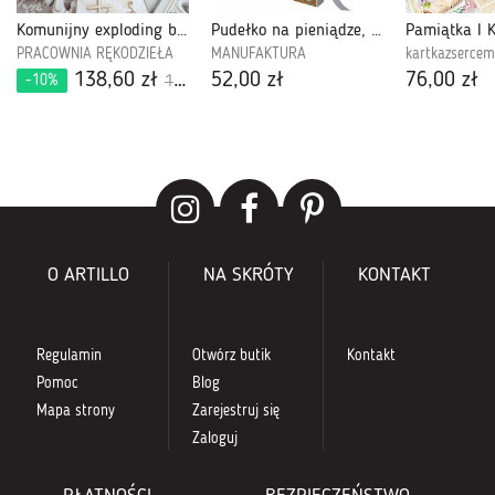
Komunijny exploding box 588
Pudełko na pieniądze, Pierwsza Komunia Święta-PPK30Z
PRACOWNIA RĘKODZIEŁA
MANUFAKTURA
kartkazsercem
138,60 zł
52,00 zł
76,00 zł
-10%
154,00 zł
O ARTILLO
NA SKRÓTY
KONTAKT
Regulamin
Otwórz butik
Kontakt
Pomoc
Blog
Mapa strony
Zarejestruj się
Zaloguj