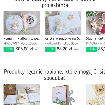
projektanta
Komunijny album w pudełku 617
Kartka w pudełku na Święcenia Diakonatu 227
PRACOWNIA RĘKODZIEŁA
PRACOWNIA RĘKODZIEŁA
PRACOWNIA R
306,00 zł
88,20 zł
88,
-10%
-10%
-10%
340,00 zł
98,00 zł
Produkty ręcznie robione, które mogą Ci si
spodobać