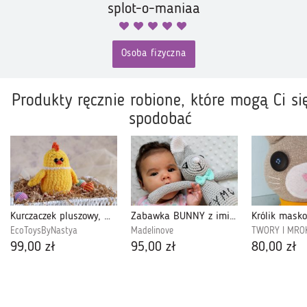
splot-o-maniaa
Osoba fizyczna
Produkty ręcznie robione, które mogą Ci si
spodobać
Kurczaczek pluszowy, Maskotka kurczak, Prezent dla dziecka
Zabawka BUNNY z imieniem / NA ZAMÓWIENIE
EcoToysByNastya
Madelinove
TWORY I MRO
99,00 zł
95,00 zł
80,00 zł