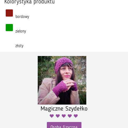
Kolorystyka produktu
bordowy
zielony
złoty
Magiczne Szydełko
Osoba fizyczna