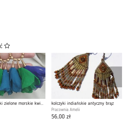
ać
Długie kolczyki zielone morskie kwiaty boho
kolczyki indiańskie antyczny brąz
Pracownia Amelii
Spi
56,00 zł
35