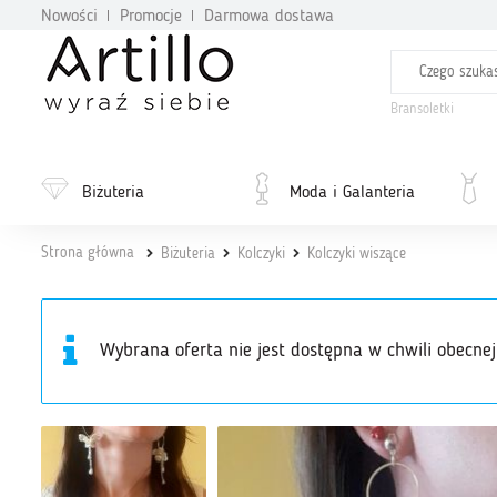
Nowości
Promocje
Darmowa dostawa
Bransoletki
Biżuteria
Moda i Galanteria
Strona główna
Biżuteria
Kolczyki
Kolczyki wiszące
Wybrana oferta nie jest dostępna w chwili obecnej