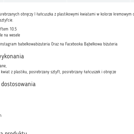
rebrzanych obręczy I łańcuszka z plastikowymi kwiatami w kolorze kremowym o
ztyfcie.
yftem 10.5
le na wesele
nstagram babelkowabizuteria Oraz na Facebooka Bąbelkowa biżuteria
wykonania
ane,
 kwiat z plastiku, posrebrzany sztyft, posrebrzany łańcuszek i obręcze
 dostosowania
m