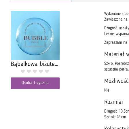
Wykonane z pos
Zawieszone na s
Długość ze szt
Lekkie, wspania
Zapraszam na i
Materiał 
Bąbelkowa biżuteria
Szkło, Posrebrz
sztuczna perła,
Możliwość
Osoba fizyczna
Nie
Rozmiar
Długość 10.5c
Szerokość cm