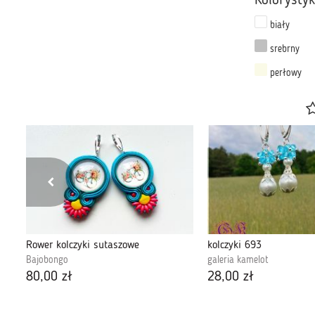
Kolorysty
biały
srebrny
perłowy
Kolczyki szydełkowe rozetki - fioletowe
Rower kolczyki sutaszowe
kolczyki 693
Bajobongo
galeria kamelot
80,00 zł
28,00 zł