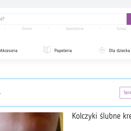
Świece
Zaproszenia
Sutasz
Akcesoria
Papeteria
Dla dziecka
.
Spr
Kolczyki ślubne k