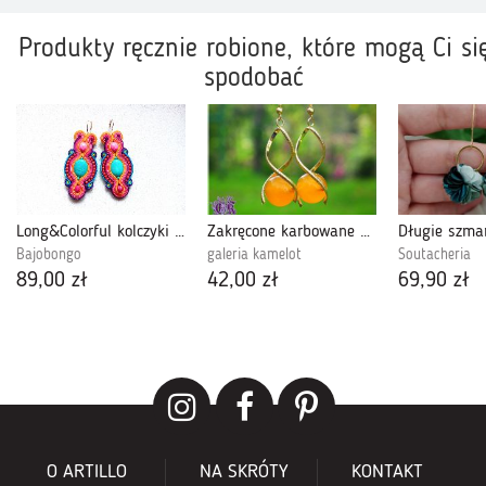
Produkty ręcznie robione, które mogą Ci si
spodobać
Long&Colorful kolczyki sutasz
Zakręcone karbowane 298
Bajobongo
galeria kamelot
Soutacheria
89,00 zł
42,00 zł
69,90 zł
O ARTILLO
NA SKRÓTY
KONTAKT