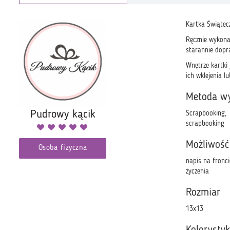
Kartka Świątec
Ręcznie wykona
starannie dopra
Wnętrze kartki
ich wklejenia 
Metoda w
Pudrowy kącik
Scrapbooking,
scrapbooking
Możliwość
Osoba fizyczna
napis na fronci
życzenia
Rozmiar
13x13