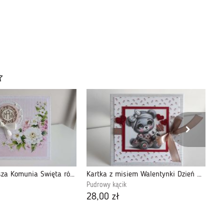
Kartka Pierwsza Komunia Święta róż kwiaty
Kartka z misiem Walentynki Dzień Matki
Pudrowy kącik
Pu
28,00 zł
28