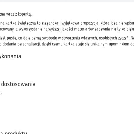
zna wraz z kopertą.
na kartka świąteczna to elegancka i wyjątkowa propozycja, która idealnie wpis
cowany, a wykorzystanie najwyższej jakości materiałów zapewnia nie tylko piękn
 jest puste, co daje pełną swobodę w stworzeniu własnych, osobistych życzeń. N
lub dodania personalizacji, dzięki czemu kartka staje się unikalnym upominkie
ykonania
 dostosowania
e