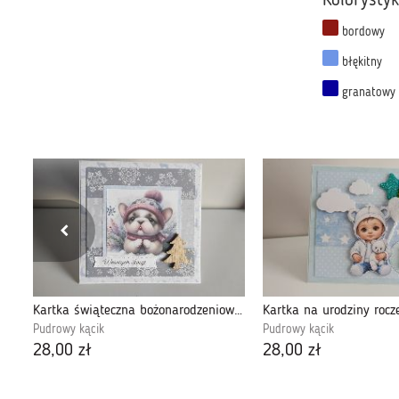
Kolorysty
bordowy
błękitny
granatowy
Kartka świąteczna Boże Narodzenie z aniołkiem w różu
Kartka świąteczna bożonarodzeniowa mops 2
Pudrowy kącik
Pudrowy kącik
28,00 zł
28,00 zł