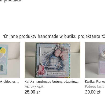
ka produktu
Inne produkty handmade w butiku projektanta
Kartka na urodziny roczek chłopiec z balonami
Kartka handmade bożonarodzeniowa zimowa
Pudrowy kącik
Pudrowy kącik
28,00 zł
30,00 zł