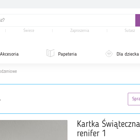
Świece
Zaproszenia
Sutasz
Akcesoria
Papeteria
Dla dziecka
odzeniowe
.
Spr
Kartka Świąteczna
renifer 1