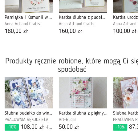
Pamiątka I Komunii w pudełku z kopertą, 103
Kartka ślubna z pudełkiem i kopertą, WA 63E
Anna Art and Crafts
Anna Art and Crafts
Anna Art and 
180,00 zł
160,00 zł
100,00 zł
Produkty ręcznie robione, które mogą Ci si
spodobać
Ślubne pudełko do wina i kartka 876
Kartka ślubna z pięknym bukietem v.2
PRACOWNIA RĘKODZIEŁA
Art-Rudlis
PRACOWNIA R
108,00 zł
50,00 zł
87,
-10%
-10%
120,00 zł