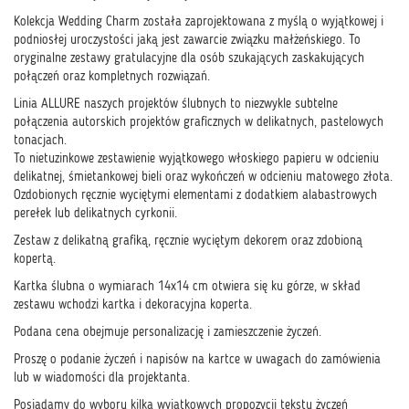
Kolekcja Wedding Charm została zaprojektowana z myślą o wyjątkowej i
podniosłej uroczystości jaką jest zawarcie związku małżeńskiego. To
oryginalne zestawy gratulacyjne dla osób szukających zaskakujących
połączeń oraz kompletnych rozwiązań.
Linia ALLURE naszych projektów ślubnych to niezwykle subtelne
połączenia autorskich projektów graficznych w delikatnych, pastelowych
tonacjach.
To nietuzinkowe zestawienie wyjątkowego włoskiego papieru w odcieniu
delikatnej, śmietankowej bieli oraz wykończeń w odcieniu matowego złota.
Ozdobionych ręcznie wyciętymi elementami z dodatkiem alabastrowych
perełek lub delikatnych cyrkonii.
Zestaw z delikatną grafiką, ręcznie wyciętym dekorem oraz zdobioną
kopertą.
Kartka ślubna o wymiarach 14x14 cm otwiera się ku górze, w skład
zestawu wchodzi kartka i dekoracyjna koperta.
Podana cena obejmuje personalizację i zamieszczenie życzeń.
Proszę o podanie życzeń i napisów na kartce w uwagach do zamówienia
lub w wiadomości dla projektanta.
Posiadamy do wyboru kilka wyjątkowych propozycji tekstu życzeń