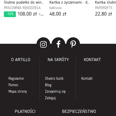
Ślubne pudełko do wina i kartka 876
Kartka z życzeniami : diament
PRACOWNIA RĘKODZIEŁA
kaktusia
PAPERGIFTS
108,00 zł
48,00 zł
22,80 zł
-10%
120,00 zł
O ARTILLO
NA SKRÓTY
KONTAKT
Regulamin
Otwórz butik
Kontakt
Pomoc
Blog
Mapa strony
Zarejestruj się
Zaloguj
PŁATNOŚCI
BEZPIECZEŃSTWO