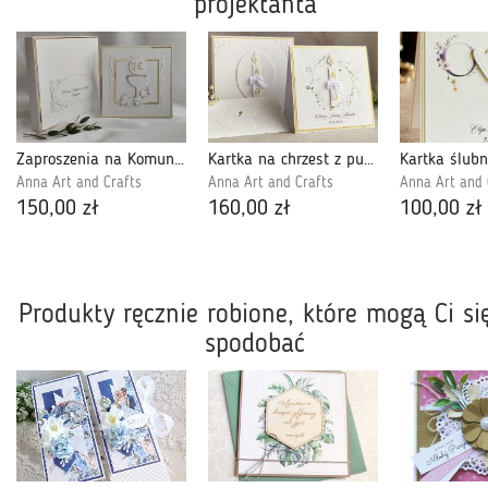
projektanta
Zaproszenia na Komunię dla chrzestnych, LG 6
Kartka na chrzest z pudełkiem i kopertą, 63A
Anna Art and Crafts
Anna Art and Crafts
Anna Art and 
150,00 zł
160,00 zł
100,00 zł
Produkty ręcznie robione, które mogą Ci si
spodobać