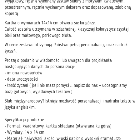
Wyjątkowy, ręcznie wykonany zestaw ślubny z motywem kwiatowym,
przestrzennym, ręcznie wycinanym dekorem oraz dopasowaną, zdobioną
kopertą.
Kartka o wymiarach 14x14 cm otwiera się ku górze.
Całość została utrzymana w szlachetnej, klasycznej kolorystyce czystej
bieli oraz matowego, perłowego złota.
W cenie zestawu otrzymują Państwo pełną personalizację oraz nadruk
życzeń.
Proszę o podanie w wiadomości lub uwagach dla projektanta
następujących danych do personalizacji:
• imiona nowożeńców
• data uroczystości
• treść życzeń ( jeśli nie masz pomysłu, napisz do nas – udostępniamy
bazę gotowych, wyjątkowych tekstów ).
Ślub międzynarodowy? Istnieje możliwość personalizacji i nadruku tekstu w
języku angielskim.
Specyfikacja produktu:
• Format: kwadratowy, kartka składana (otwierana ku górze)
• Wymiary: 14 x 14 cm
• Materiał: najwyższej jakości włoski papier o wysokiej gramaturze