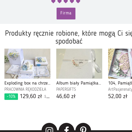
Firma
Produkty ręcznie robione, które mogą Ci si
spodobać
Exploding box na chrzest 363
Album biały Pamiątka Chrztu
PRACOWNIA RĘKODZIEŁA
PAPERGIFTS
ArtPasjerenat
129,60 zł
46,60 zł
52,00 zł
-10%
144,00 zł