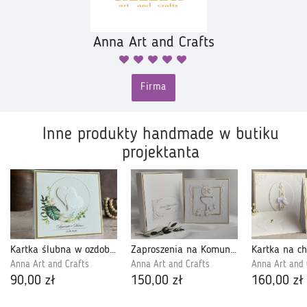
Anna Art and Crafts
Firma
Inne produkty handmade w butiku
projektanta
Kartka ślubna w ozdobnej kopercie W 45
Zaproszenia na Komunię dla chrzestnych, LG 6
Anna Art and Crafts
Anna Art and Crafts
Anna Art and 
90,00 zł
150,00 zł
160,00 zł