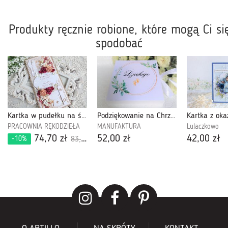
Produkty ręcznie robione, które mogą Ci si
spodobać
Kartka w pudełku na ślub i chrzest 31
Podziękowanie na Chrzest- PGCH13
PRACOWNIA RĘKODZIEŁA
MANUFAKTURA
Lulaczkowo
74,70 zł
52,00 zł
42,00 zł
-10%
83,00 zł