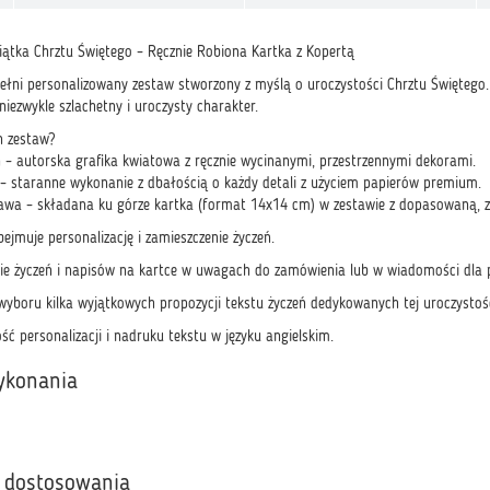
ątka Chrztu Świętego – Ręcznie Robiona Kartka z Kopertą
ełni personalizowany zestaw stworzony z myślą o uroczystości Chrztu Świętego.
niezwykle szlachetny i uroczysty charakter.
n zestaw?
n – autorska grafika kwiatowa z ręcznie wycinanymi, przestrzennymi dekorami.
– staranne wykonanie z dbałością o każdy detali z użyciem papierów premium.
wa – składana ku górze kartka (format 14x14 cm) w zestawie z dopasowaną, z
jmuje personalizację i zamieszczenie życzeń.
ie życzeń i napisów na kartce w uwagach do zamówienia lub w wiadomości dla p
yboru kilka wyjątkowych propozycji tekstu życzeń dedykowanych tej uroczystośc
ość personalizacji i nadruku tekstu w języku angielskim.
ykonania
 dostosowania