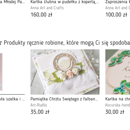
Pudełko na pieniądze dla Młodej Pary WP 42D
Kartka ślubna w pudełku z kopertą, WA26B
Anna Art and Crafts
Anna Art and C
160,00 zł
100,00 zł
Produkty ręcznie robione, które mogą Ci się spodob
Pamiątka Chrztu Św. biała szatka i różowe tło
Pamiątka Chrztu Świętego z falbanką v. 4
Kartka na chr
Art-Rudlis
Kocurska-han
35,00 zł
30,00 zł