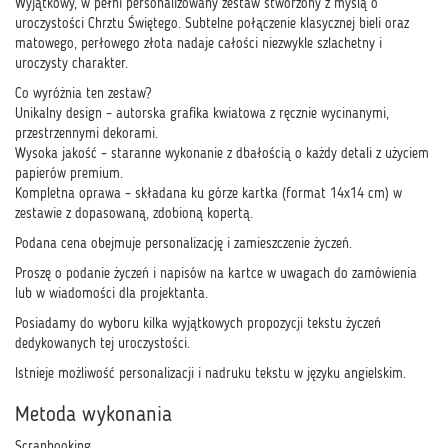
Wyjątkowy, w pełni personalizowany zestaw stworzony z myślą o
uroczystości Chrztu Świętego. Subtelne połączenie klasycznej bieli oraz
matowego, perłowego złota nadaje całości niezwykle szlachetny i
uroczysty charakter.
Co wyróżnia ten zestaw?
Unikalny design – autorska grafika kwiatowa z ręcznie wycinanymi,
przestrzennymi dekorami.
Wysoka jakość – staranne wykonanie z dbałością o każdy detali z użyciem
papierów premium.
Kompletna oprawa – składana ku górze kartka (format 14x14 cm) w
zestawie z dopasowaną, zdobioną kopertą.
Podana cena obejmuje personalizację i zamieszczenie życzeń.
Proszę o podanie życzeń i napisów na kartce w uwagach do zamówienia
lub w wiadomości dla projektanta.
Posiadamy do wyboru kilka wyjątkowych propozycji tekstu życzeń
dedykowanych tej uroczystości.
Istnieje możliwość personalizacji i nadruku tekstu w języku angielskim.
Metoda wykonania
Scrapbooking,