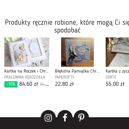
Produkty ręcznie robione, które mogą Ci si
spodobać
Kartka na Roczek i Chrzest w pudełku 53
Błękitna Pamiątka Chrztu Świętego dla chłopca
PRACOWNIA RĘKODZIEŁA
PAPERGIFTS
SORTE
84,60 zł
22,80 zł
55,00 zł
-10%
94,00 zł