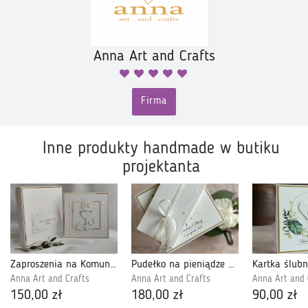
Anna Art and Crafts
Firma
Inne produkty handmade w butiku
projektanta
Zaproszenia na Komunię dla chrzestnych, LG 6
Pudełko na pieniądze dla Młodej Pary, WA 23A
Anna Art and Crafts
Anna Art and Crafts
Anna Art and 
150,00 zł
180,00 zł
90,00 zł