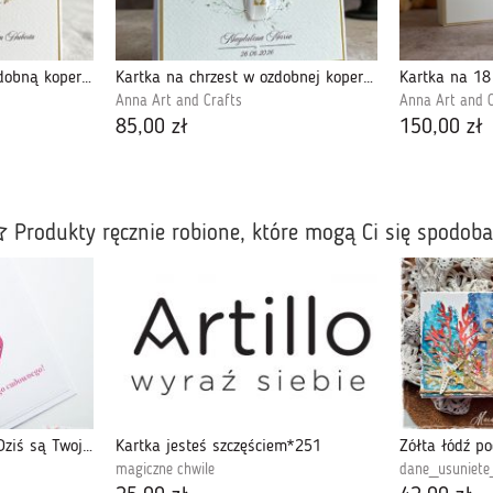
Kartka na komunię z ozdobną kopertą, 84z
Kartka na chrzest w ozdobnej kopercie, 73a
Anna Art and Crafts
Anna Art and C
85,00 zł
150,00 zł
Produkty ręcznie robione, które mogą Ci się spodob
Kartka URODZINOWA - Dziś są Twoje...
Kartka jesteś szczęściem*251
magiczne chwile
dane_usuniet