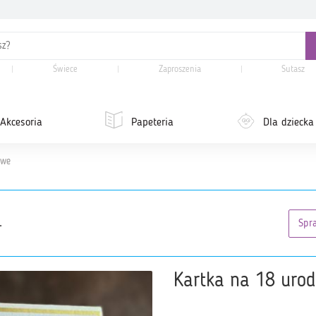
Świece
Zaproszenia
Sutasz
Akcesoria
Papeteria
Dla dziecka
owe
.
Spr
Kartka na 18 urod