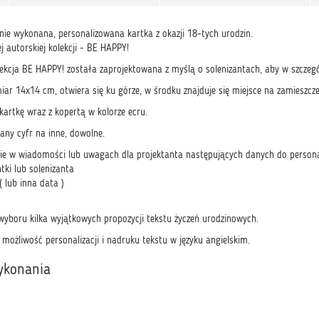
nie wykonana, personalizowana kartka z okazji 18-tych urodzin.
j autorskiej kolekcji - BE HAPPY!
ekcja BE HAPPY! została zaprojektowana z myślą o solenizantach, aby w szczegól
ar 14x14 cm, otwiera się ku górze, w środku znajduje się miejsce na zamieszcze
kartkę wraz z kopertą w kolorze ecru.
any cyfr na inne, dowolne.
ie w wiadomości lub uwagach dla projektanta następujących danych do personal
ntki lub solenizanta
( lub inna data )
yboru kilka wyjątkowych propozycji tekstu życzeń urodzinowych.
ż możliwość personalizacji i nadruku tekstu w języku angielskim.
ykonania