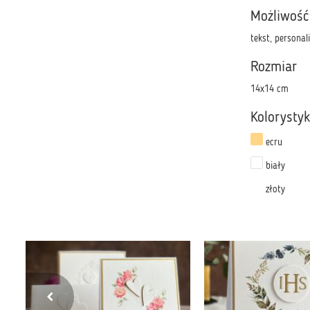
Możliwość
tekst, personal
Rozmiar
14x14 cm
Kolorysty
ecru
biały
złoty