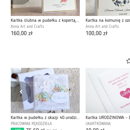
Kartka urodzinowa z kopertą prezentową, BH21b
Kartka ślubna w pudełku z kopertą, WA26B
Anna Art and Crafts
Anna Art and Crafts
160,00 zł
100,00 zł
Kartka cyferka roczek "BłękitnyOgród1" GOTOWA
Kartka w pudełku z okazji 40.urodzin 497
PRACOWNIA RĘKODZIEŁA
UKARTKOWANA