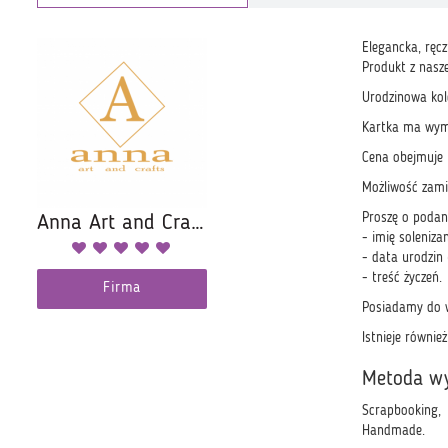
Elegancka, ręcz
Produkt z nasze
Urodzinowa kol
Kartka ma wymi
Cena obejmuje 
Możliwość zami
Proszę o podan
Anna Art and Crafts
- imię soleniza
- data urodzin 
- treść życzeń.
Firma
Posiadamy do w
Istnieje równie
Metoda w
Scrapbooking,
Handmade.