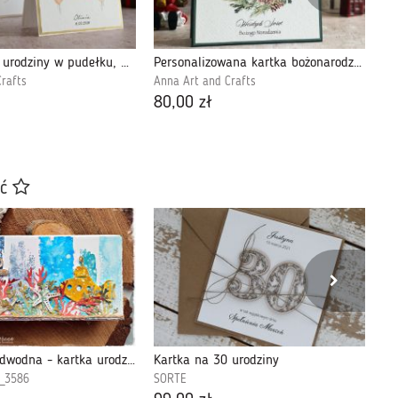
Kartka na 18 urodziny w pudełku, BH 20F
Personalizowana kartka bożonarodzeniowa BN10E
rafts
Anna Art and Crafts
An
80,00 zł
18
ać
Żółta łódź podwodna - kartka urodzinowa
Kartka na 30 urodziny
e_3586
SORTE
Pu