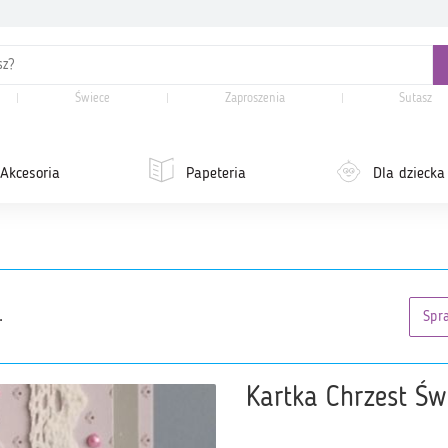
Świece
Zaproszenia
Sutasz
Akcesoria
Papeteria
Dla dziecka
.
Spr
Kartka Chrzest Św