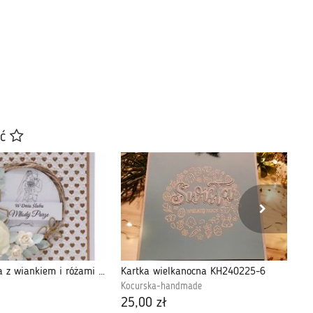
ać
Kartka ślubna z wiankiem i różami - złote serca
Kartka wielkanocna KH240225-6
Kocurska-handmade
Za
25,00 zł
25