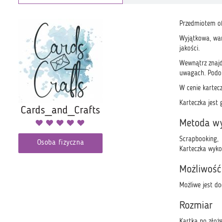
Przedmiotem ofe
Wyjątkowa, war
jakości.
Wewnątrz znajd
uwagach. Podob
W cenie kartecz
Karteczka jest 
Cards_and_Crafts
Metoda w
Scrapbooking,
Osoba fizyczna
Karteczka wyko
Możliwość
Możliwe jest d
Rozmiar
Kartka po złoż