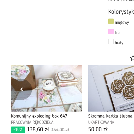
Kolorysty
miętowy
lilla
biały
Komunijny exploding box 647
PRACOWNIA RĘKODZIEŁA
UKARTKOWANA
138,60 zł
50,00 zł
-10%
154,00 zł