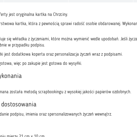
rty jest oryginalna kartka na Chrzciny.
stwowa kartka, która z pewnością sprawi radość osobie obdarowanej. Wykonan
uje się wkładka z życzeniami, które można wymienić wedle upodobań. Jeśli życz
nie w przypadku podpisu.
ki jest dodatkowa koperta oraz personalizacja życzeń wraz z podpisami.
gotowa, więc po zakupie jest gotowa do wysyłki.
ykonania
nana została metodą scrapbookingu z wysokiej jakości papierów ozdobnych.
 dostosowania
odanie podpisu, imienia oraz spersonalizowanych życzeń wewnątrz.
eniu mierzy 21 cm x 10 cm.