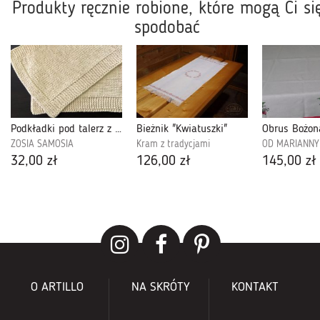
Produkty ręcznie robione, które mogą Ci si
spodobać
Podkładki pod talerz z bawełnianego sznurka. Kolor ecru.
Bieżnik "Kwiatuszki"
Obrus Bożon
ZOSIA SAMOSIA
Kram z tradycjami
OD MARIANNY
32,00 zł
126,00 zł
145,00 zł
O ARTILLO
NA SKRÓTY
KONTAKT