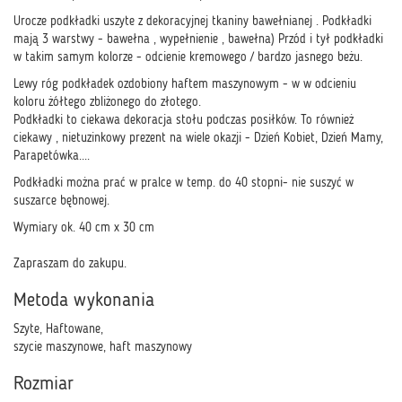
Urocze podkładki uszyte z dekoracyjnej tkaniny bawełnianej . Podkładki
mają 3 warstwy - bawełna , wypełnienie , bawełna) Przód i tył podkładki
w takim samym kolorze - odcienie kremowego / bardzo jasnego beżu.
Lewy róg podkładek ozdobiony haftem maszynowym - w w odcieniu
koloru żółtego zbliżonego do złotego.
Podkładki to ciekawa dekoracja stołu podczas posiłków. To również
ciekawy , nietuzinkowy prezent na wiele okazji - Dzień Kobiet, Dzień Mamy,
Parapetówka....
Podkładki można prać w pralce w temp. do 40 stopni- nie suszyć w
suszarce bębnowej.
Wymiary ok. 40 cm x 30 cm
Zapraszam do zakupu.
Metoda wykonania
Szyte, Haftowane,
szycie maszynowe, haft maszynowy
Rozmiar