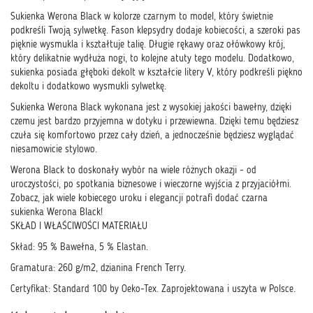
Sukienka Werona Black w kolorze czarnym to model, który świetnie
podkreśli Twoją sylwetkę. Fason klepsydry dodaje kobiecości, a szeroki pas
pięknie wysmukla i kształtuje talię. Długie rękawy oraz ołówkowy krój,
który delikatnie wydłuża nogi, to kolejne atuty tego modelu. Dodatkowo,
sukienka posiada głęboki dekolt w kształcie litery V, który podkreśli piękno
dekoltu i dodatkowo wysmukli sylwetkę.
Sukienka Werona Black wykonana jest z wysokiej jakości bawełny, dzięki
czemu jest bardzo przyjemna w dotyku i przewiewna. Dzięki temu będziesz
czuła się komfortowo przez cały dzień, a jednocześnie będziesz wyglądać
niesamowicie stylowo.
Werona Black to doskonały wybór na wiele różnych okazji - od
uroczystości, po spotkania biznesowe i wieczorne wyjścia z przyjaciółmi.
Zobacz, jak wiele kobiecego uroku i elegancji potrafi dodać czarna
sukienka Werona Black!
SKŁAD I WŁAŚCIWOŚCI MATERIAŁU
Skład: 95 % Bawełna, 5 % Elastan.
Gramatura: 260 g/m2, dzianina French Terry.
Certyfikat: Standard 100 by Oeko-Tex. Zaprojektowana i uszyta w Polsce.