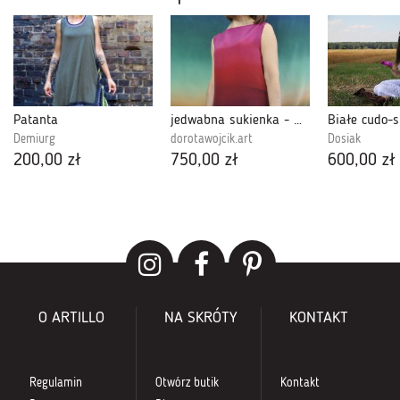
Patanta
jedwabna sukienka - wiśniowo-czerwone ombre
Demiurg
dorotawojcik.art
Dosiak
200,00 zł
750,00 zł
600,00 zł
O ARTILLO
NA SKRÓTY
KONTAKT
Regulamin
Otwórz butik
Kontakt