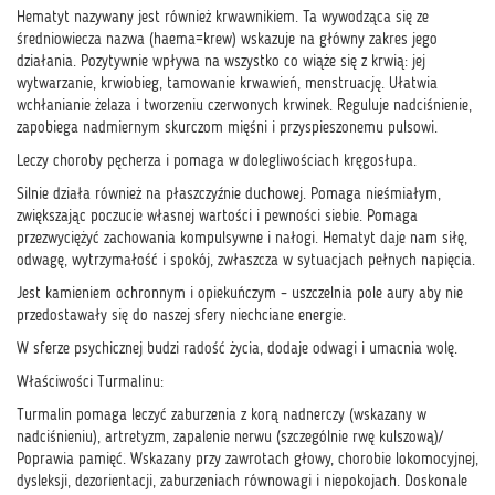
Hematyt nazywany jest również krwawnikiem. Ta wywodząca się ze
średniowiecza nazwa (haema=krew) wskazuje na główny zakres jego
działania. Pozytywnie wpływa na wszystko co wiąże się z krwią: jej
wytwarzanie, krwiobieg, tamowanie krwawień, menstruację. Ułatwia
wchłanianie żelaza i tworzeniu czerwonych krwinek. Reguluje nadciśnienie,
zapobiega nadmiernym skurczom mięśni i przyspieszonemu pulsowi.
Leczy choroby pęcherza i pomaga w dolegliwościach kręgosłupa.
Silnie działa również na płaszczyźnie duchowej. Pomaga nieśmiałym,
zwiększając poczucie własnej wartości i pewności siebie. Pomaga
przezwyciężyć zachowania kompulsywne i nałogi. Hematyt daje nam siłę,
odwagę, wytrzymałość i spokój, zwłaszcza w sytuacjach pełnych napięcia.
Jest kamieniem ochronnym i opiekuńczym – uszczelnia pole aury aby nie
przedostawały się do naszej sfery niechciane energie.
W sferze psychicznej budzi radość życia, dodaje odwagi i umacnia wolę.
Właściwości Turmalinu:
Turmalin pomaga leczyć zaburzenia z korą nadnerczy (wskazany w
nadciśnieniu), artretyzm, zapalenie nerwu (szczególnie rwę kulszową)/
Poprawia pamięć. Wskazany przy zawrotach głowy, chorobie lokomocyjnej,
dysleksji, dezorientacji, zaburzeniach równowagi i niepokojach. Doskonale