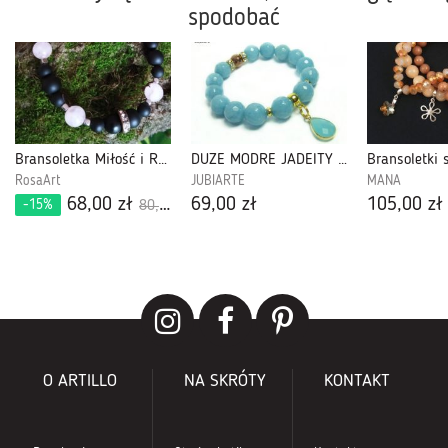
spodobać
Bransoletka Miłość i Równowaga
DUŻE MODRE JADEITY elastyczna bransoletka
RosaArt
JUBIARTE
MANA
68,00 zł
69,00 zł
105,00 zł
-15%
80,00 zł
O ARTILLO
NA SKRÓTY
KONTAKT