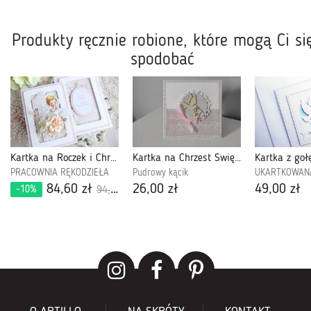
Produkty ręcznie robione, które mogą Ci si
spodobać
Kartka na Roczek i Chrzest w pudełku 53
Kartka na Chrzest Święty z gołąbkiem i różowa kokardka
PRACOWNIA RĘKODZIEŁA
Pudrowy kącik
UKARTKOWAN
84,60 zł
26,00 zł
49,00 zł
-10%
94,00 zł