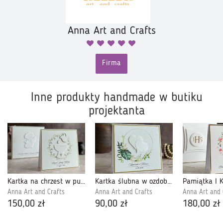
Anna Art and Crafts
Firma
Inne produkty handmade w butiku
projektanta
Kartka na chrzest w pudełku z kopertą, 72A
Kartka ślubna w ozdobnej kopercie W 45
Anna Art and Crafts
Anna Art and Crafts
Anna Art and 
150,00 zł
90,00 zł
180,00 zł